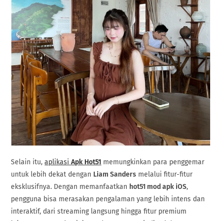
Selain itu,
aplikasi
Apk Hot51
memungkinkan para penggemar
untuk lebih dekat dengan
Liam Sanders
melalui fitur-fitur
eksklusifnya. Dengan memanfaatkan
hot51 mod apk iOS
,
pengguna bisa merasakan pengalaman yang lebih intens dan
interaktif, dari streaming langsung hingga fitur premium