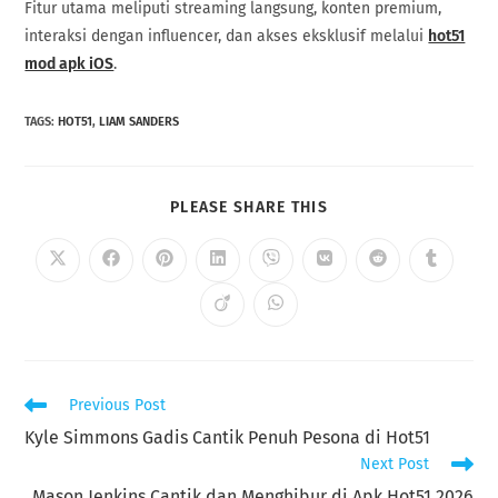
Fitur utama meliputi streaming langsung, konten premium,
interaksi dengan influencer, dan akses eksklusif melalui
hot51
mod apk iOS
.
TAGS
:
HOT51
,
LIAM SANDERS
SHARE
PLEASE SHARE THIS
THIS
CONTENT
Opens
Opens
Opens
Opens
Opens
Opens
Opens
Opens
in
in
in
in
in
in
in
in
a
a
a
a
a
a
a
a
Opens
Opens
new
new
new
new
new
new
new
new
in
in
window
window
window
window
window
window
window
window
a
a
new
new
window
window
Read
Previous Post
more
Kyle Simmons Gadis Cantik Penuh Pesona di Hot51
articles
Next Post
Mason Jenkins Cantik dan Menghibur di Apk Hot51 2026