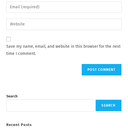
name
Enter
or
your
username
email
Enter
to
address
your
comment
to
website
comment
URL
Save my name, email, and website in this browser for the next
(optional)
time I comment.
Search
SEARCH
Recent Posts