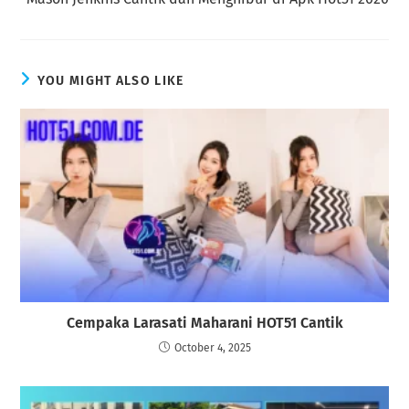
YOU MIGHT ALSO LIKE
Cempaka Larasati Maharani HOT51 Cantik
October 4, 2025