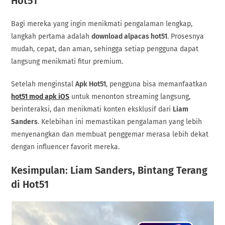
Hot51
Bagi mereka yang ingin menikmati pengalaman lengkap,
langkah pertama adalah
download alpacas hot51
. Prosesnya
mudah, cepat, dan aman, sehingga setiap pengguna dapat
langsung menikmati fitur premium.
Setelah menginstal
Apk Hot51
, pengguna bisa memanfaatkan
hot51 mod apk iOS
untuk menonton streaming langsung,
berinteraksi, dan menikmati konten eksklusif dari
Liam
Sanders
. Kelebihan ini memastikan pengalaman yang lebih
menyenangkan dan membuat penggemar merasa lebih dekat
dengan influencer favorit mereka.
Kesimpulan: Liam Sanders, Bintang Terang
di Hot51