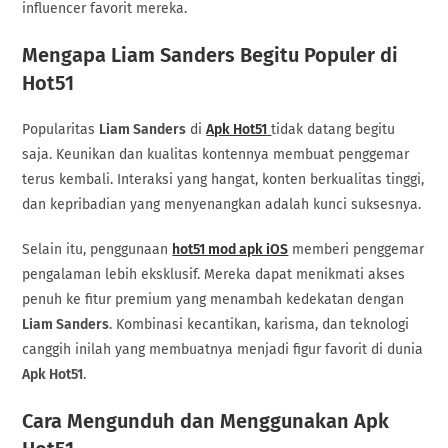
influencer favorit mereka.
Mengapa Liam Sanders Begitu Populer di
Hot51
Popularitas
Liam Sanders
di
Apk Hot51
tidak datang begitu
saja. Keunikan dan kualitas kontennya membuat penggemar
terus kembali. Interaksi yang hangat, konten berkualitas tinggi,
dan kepribadian yang menyenangkan adalah kunci suksesnya.
Selain itu, penggunaan
hot51 mod apk iOS
memberi penggemar
pengalaman lebih eksklusif. Mereka dapat menikmati akses
penuh ke fitur premium yang menambah kedekatan dengan
Liam Sanders
. Kombinasi kecantikan, karisma, dan teknologi
canggih inilah yang membuatnya menjadi figur favorit di dunia
Apk Hot51
.
Cara Mengunduh dan Menggunakan Apk