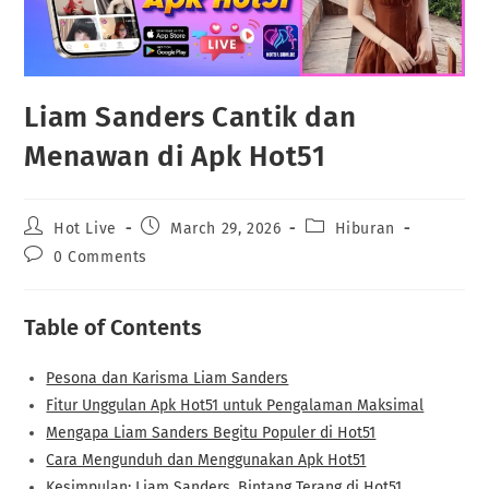
Liam Sanders Cantik dan
Menawan di Apk Hot51
Post
Post
Post
Hot Live
March 29, 2026
Hiburan
author:
published:
category:
Post
0 Comments
comments:
Table of Contents
Pesona dan Karisma Liam Sanders
Fitur Unggulan Apk Hot51 untuk Pengalaman Maksimal
Mengapa Liam Sanders Begitu Populer di Hot51
Cara Mengunduh dan Menggunakan Apk Hot51
Kesimpulan: Liam Sanders, Bintang Terang di Hot51