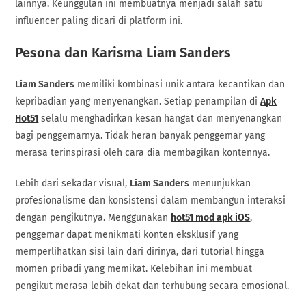
lainnya. Keunggulan ini membuatnya menjadi salah satu
influencer paling dicari di platform ini.
Pesona dan Karisma Liam Sanders
Liam Sanders
memiliki kombinasi unik antara kecantikan dan
kepribadian yang menyenangkan. Setiap penampilan di
Apk
Hot51
selalu menghadirkan kesan hangat dan menyenangkan
bagi penggemarnya. Tidak heran banyak penggemar yang
merasa terinspirasi oleh cara dia membagikan kontennya.
Lebih dari sekadar visual,
Liam Sanders
menunjukkan
profesionalisme dan konsistensi dalam membangun interaksi
dengan pengikutnya. Menggunakan
hot51 mod apk iOS
,
penggemar dapat menikmati konten eksklusif yang
memperlihatkan sisi lain dari dirinya, dari tutorial hingga
momen pribadi yang memikat. Kelebihan ini membuat
pengikut merasa lebih dekat dan terhubung secara emosional.