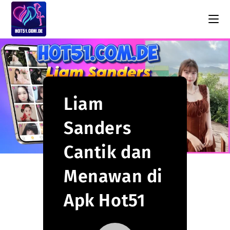
Skip
to
content
Liam
Sanders
Cantik dan
Menawan di
Apk Hot51