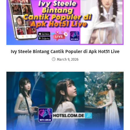
Ivy Steele Bintang Cantik Populer di Apk Hot51 Live
March 9, 2026