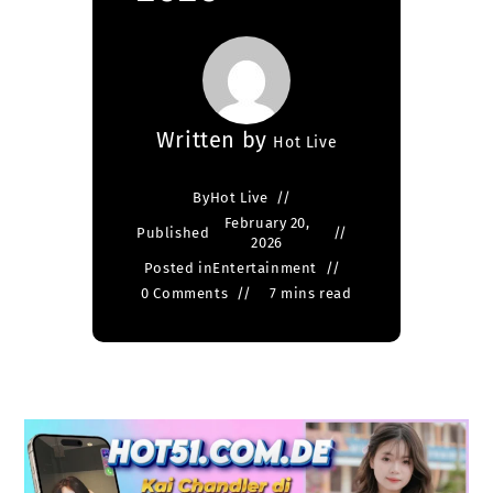
Written by
Hot Live
By
Hot Live
February 20,
Published
2026
Posted in
Entertainment
0 Comments
7 mins read