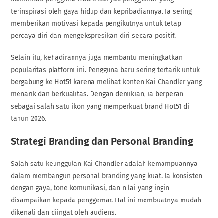
terinspirasi oleh gaya hidup dan kepribadiannya. Ia sering
memberikan motivasi kepada pengikutnya untuk tetap
percaya diri dan mengekspresikan diri secara positif.
Selain itu, kehadirannya juga membantu meningkatkan
popularitas platform ini. Pengguna baru sering tertarik untuk
bergabung ke Hot51 karena melihat konten Kai Chandler yang
menarik dan berkualitas. Dengan demikian, ia berperan
sebagai salah satu ikon yang memperkuat brand Hot51 di
tahun 2026.
Strategi Branding dan Personal Branding
Salah satu keunggulan Kai Chandler adalah kemampuannya
dalam membangun personal branding yang kuat. Ia konsisten
dengan gaya, tone komunikasi, dan nilai yang ingin
disampaikan kepada penggemar. Hal ini membuatnya mudah
dikenali dan diingat oleh audiens.