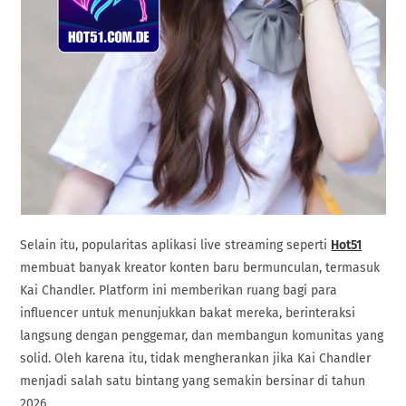
Selain itu, popularitas aplikasi live streaming seperti
Hot51
membuat banyak kreator konten baru bermunculan, termasuk
Kai Chandler. Platform ini memberikan ruang bagi para
influencer untuk menunjukkan bakat mereka, berinteraksi
langsung dengan penggemar, dan membangun komunitas yang
solid. Oleh karena itu, tidak mengherankan jika Kai Chandler
menjadi salah satu bintang yang semakin bersinar di tahun
2026.