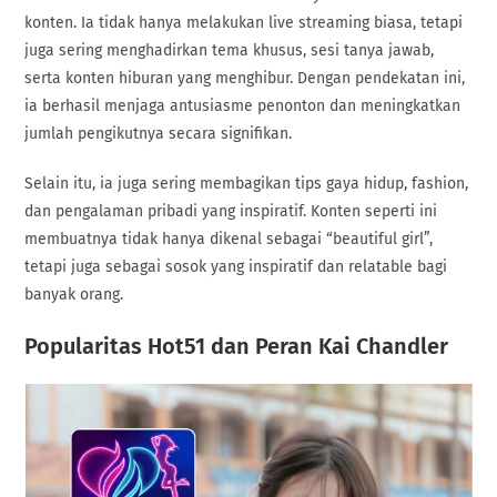
konten. Ia tidak hanya melakukan live streaming biasa, tetapi
juga sering menghadirkan tema khusus, sesi tanya jawab,
serta konten hiburan yang menghibur. Dengan pendekatan ini,
ia berhasil menjaga antusiasme penonton dan meningkatkan
jumlah pengikutnya secara signifikan.
Selain itu, ia juga sering membagikan tips gaya hidup, fashion,
dan pengalaman pribadi yang inspiratif. Konten seperti ini
membuatnya tidak hanya dikenal sebagai “beautiful girl”,
tetapi juga sebagai sosok yang inspiratif dan relatable bagi
banyak orang.
Popularitas Hot51 dan Peran Kai Chandler