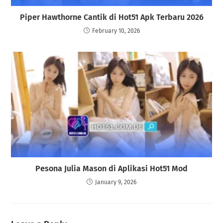
Piper Hawthorne Cantik di Hot51 Apk Terbaru 2026
February 10, 2026
Pesona Julia Mason di Aplikasi Hot51 Mod
January 9, 2026