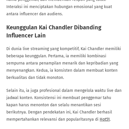
Interaksi ini menciptakan hubungan emosional yang kuat
antara influencer dan audiens.
Keunggulan Kai Chandler Dibanding
Influencer Lain
Di dunia live streaming yang kompetitif, Kai Chandler memiliki
beberapa keunggulan. Pertama, ia memiliki kombinasi
sempurna antara penampilan menarik dan kepribadian yang
menyenangkan. Kedua, ia konsisten dalam membuat konten
berkualitas dan tidak monoton.
Selain itu, ia juga profesional dalam mengelola waktu live dan
jadwal konten. Konsistensi ini membuat penggemar tahu
kapan harus menonton dan selalu menantikan sesi
berikutnya. Dengan pendekatan ini, Kai Chandler berhasil
mempertahankan relevansi dan popularitasnya di
Hot51
.