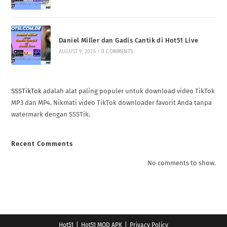
Daniel Miller dan Gadis Cantik di Hot51 Live
AUGUST 9, 2026
/
0 COMMENTS
SSSTikTok
adalah alat paling populer untuk download video TikTok
MP3 dan MP4. Nikmati video TikTok downloader favorit Anda tanpa
watermark dengan SSSTik.
Recent Comments
No comments to show.
Hot51
Hot51 MOD APK
Privacy Policy