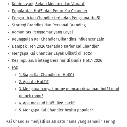
Konten yang Selalu Menarik dan Variatif
Popularitas Hot51 dan Peran Kai Chandler
Pengaruh Kai Chandler terhadap Pengguna Hot51
Strategi Branding dan Personal Branding
Komunitas Penggemar yang Loyal
Keunggulan Kai Chandler Dibanding Influencer Lain
Dampak Tren 2026 terhadap Karier Kai Chandler
Mengapa Kai Chandler Layak Diikuti di Hot51
Kesimpulan: Bintang Bersinar di Dunia Hot51 2026
FAQ
1. Siapa Kai Chandler di Hot51?
2. Apa itu Hot51?
3. Mengapa banyak orang mencari download hot51 mod
unlock room?
4. Apa maksud hot51 live hack?
5. Mengapa Kai Chandler begitu populer?
Kai Chandler menjadi salah satu nama yang semakin sering