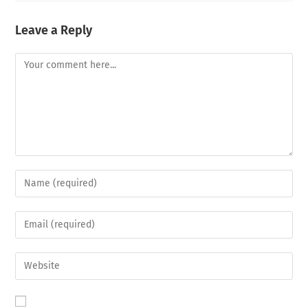
Leave a Reply
Comment
Enter
your
name
Enter
or
your
username
email
Enter
to
address
your
comment
to
website
comment