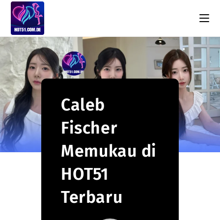
Skip
to
content
Caleb
Fischer
Memukau di
HOT51
Terbaru