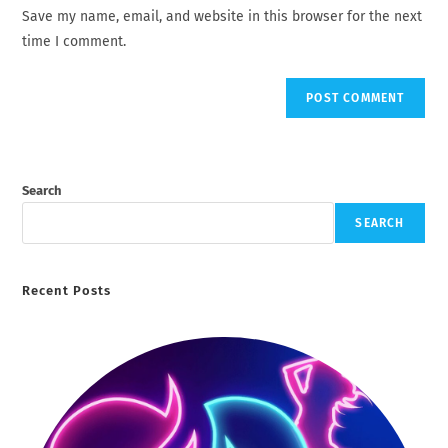
URL
Save my name, email, and website in this browser for the next
(optional)
time I comment.
Search
SEARCH
Recent Posts